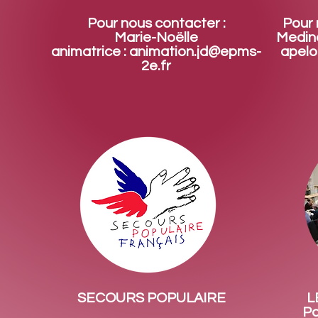
Pour nous contacter :
Pour 
Marie-Noëlle
Medin
animatrice :
animation.jd@epms-
apel
2e.fr
SECOURS POPULAIRE
L
Po