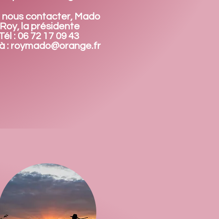
 nous contacter, Mado
Roy, la présidente
Tél : 06 72 17 09 43
à :
roymado@orange.fr