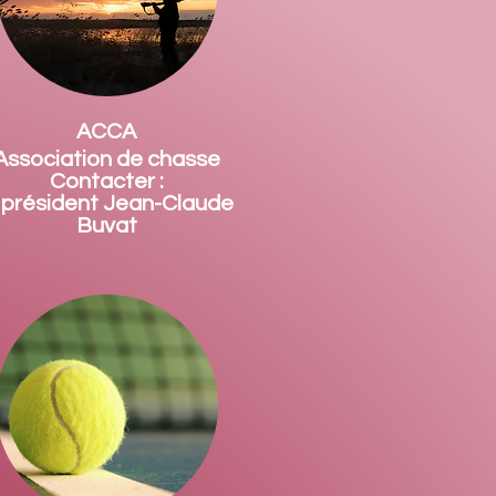
ACCA
Association de chasse
Contacter :
e président Jean-Claude
Buvat