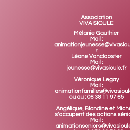
Association
VIVA SIOULE
Mélanie Gauthier
Mail :
animationjeunesse@vivasiou
r
Léane Vanclooster
Mail :
jeunesse@vivasioule.fr
Véronique Legay
Mail :
animationfamilles@vivasioule
ou au : 06 38 11 97 65
Angélique, Blandine et Mich
s'occupent des actions sénio
Mail :
animationseniors@vivasioule