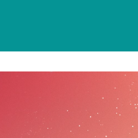
Bienvenue
Le village d'Echassières
Toute l'actu
Au cœu