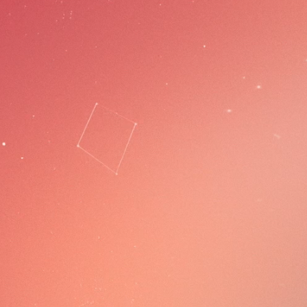
Asso
Un état d'esprit d
orga
Le Foyer rural e