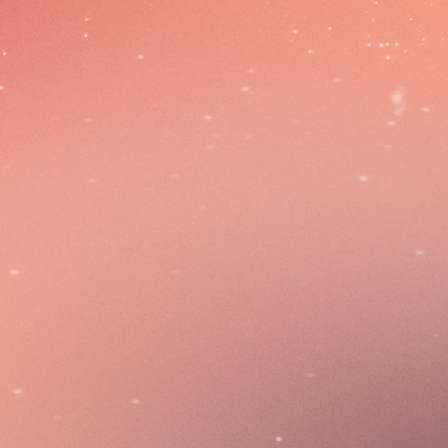
associatives !
ciations de solidarité, festives, culturelles, sporti
pour tous les âges de la vie...
'entre aide anime les habitants, de nombreuses a
nisent des manifestations, des événements culture
st l'acteur associatif qui fédère le plus grand no
et plusieurs associations.