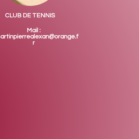
CLUB DE TENNIS
Mail :
artinpierrealexan@orange.f
r