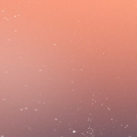
ves,
ssociations actives
ls...
mbre de bénévoles