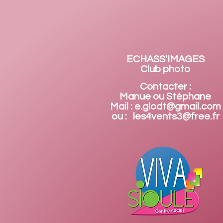
ECHASS'IMAGES
Club photo
Contacter :
Manue ou Stéphane
Mail : e.glodt@gmail.com
ou : les4vents3@free.fr