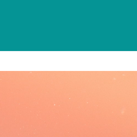
ergements
Activités associatives
Un peu d'Histoire
EPM