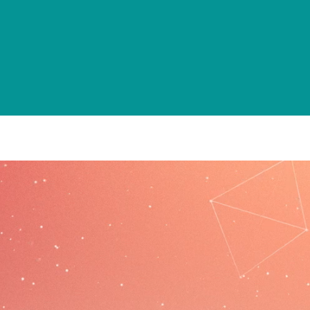
r des enjeux énergétiques
Culture-tourisme & loisirs
Héb
Activités