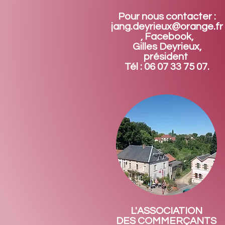
Pour nous contacter :
jang.deyrieux@orange.fr
, Facebook,
Gilles Deyrieux,
président
Tél : 06 07 33 75 07.
L'ASSOCIATION
DES COMMERÇANTS